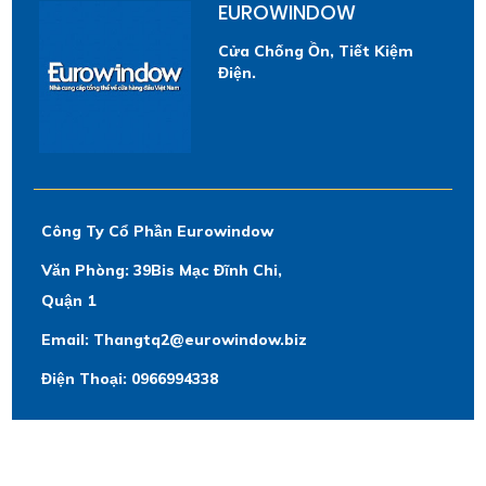
EUROWINDOW
Cửa Chống Ồn, Tiết Kiệm
Điện.
Công Ty Cổ Phần Eurowindow
Văn Phòng: 39Bis Mạc Đĩnh Chi,
Quận 1
Email: Thangtq2@eurowindow.biz
Điện Thoại: 0966994338