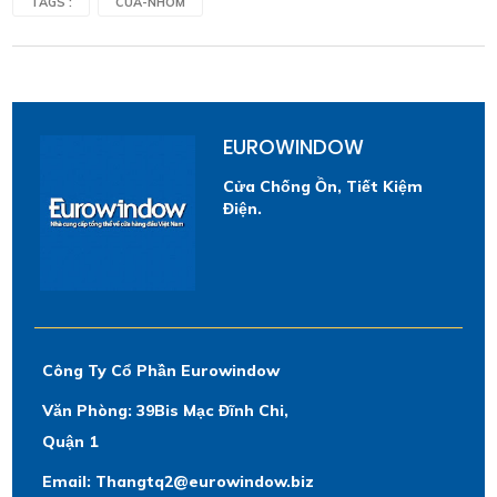
TAGS :
CUA-NHOM
EUROWINDOW
Cửa Chống Ồn, Tiết Kiệm
Điện.
Công Ty Cổ Phần Eurowindow
Văn Phòng: 39Bis Mạc Đĩnh Chi,
Quận 1
Email: Thangtq2@eurowindow.biz