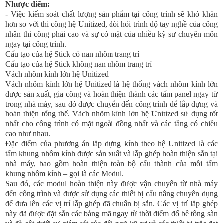
Nhược điểm:
- Việc kiểm soát chất lượng sản phẩm tại công trình sẽ khó khăn
hơn so với thi công hệ Unitized, đòi hỏi trình độ tay nghề của công
nhân thi công phải cao và sự có mặt của nhiều kỹ sư chuyên môn
ngay tại công trình.
Cấu tạo của hệ Stick có nan nhôm trang trí
Cấu tạo của hệ Stick không nan nhôm trang trí
Vách nhôm kính lớn hệ Unitized
Vách nhôm kính lớn hệ Unitized là hệ thống vách nhôm kính lớn
được sản xuất, gia công và hoàn thiện thành các tấm panel ngay từ
trong nhà máy, sau đó được chuyển đến công trình để lắp dựng và
hoàn thiện tổng thể. Vách nhôm kính lớn hệ Unitized sử dụng tốt
nhất cho công trình có mặt ngoài đồng nhất và các tầng có chiều
cao như nhau.
Đặc điểm của phương án lắp dựng kính theo hệ Unitized là các
tấm khung nhôm kính được sản xuất và lắp ghép hoàn thiện sẵn tại
nhà máy, bao gồm hoàn thiện toàn bộ cấu thành của mỗi tấm
khung nhôm kính – gọi là các Modul.
Sau đó, các modul hoàn thiện này được vận chuyển từ nhà máy
đến công trình và được sử dụng các thiết bị cẩu nâng chuyên dụng
để đưa lên các vị trí lắp ghép đã chuẩn bị sẵn. Các vị trí lắp ghép
này đã được đặt sẵn các bảng mã ngay từ thời điểm đổ bê tông sàn