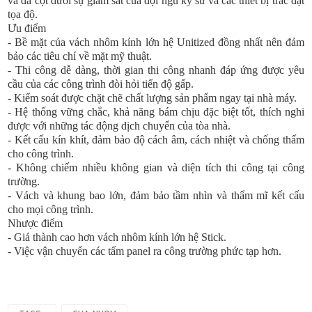
và đà cột dưới sự giám sát của đội ngũ kỹ sư và các thiết bị trắc đạt
tọa độ.
Ưu điểm
- Bề mặt của vách nhôm kính lớn hệ Unitized đồng nhất nên đảm
bảo các tiêu chí về mặt mỹ thuật.
- Thi công dễ dàng, thời gian thi công nhanh đáp ứng được yêu
cầu của các công trình đòi hỏi tiến độ gấp.
- Kiểm soát được chặt chẽ chất lượng sản phẩm ngay tại nhà máy.
- Hệ thống vững chắc, khả năng bám chịu đặc biệt tốt, thích nghi
được với những tác động dịch chuyển của tòa nhà.
- Kết cấu kín khít, đảm bảo độ cách âm, cách nhiệt và chống thấm
cho công trình.
- Không chiếm nhiều không gian và diện tích thi công tại công
trường.
- Vách và khung bao lớn, đảm bảo tầm nhìn và thẩm mĩ kết cấu
cho mọi công trình.
Nhược điểm
- Giá thành cao hơn vách nhôm kính lớn hệ Stick.
- Việc vận chuyển các tấm panel ra công trường phức tạp hơn.