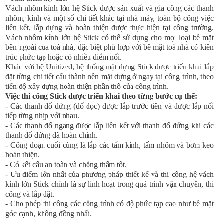
Vách nhôm kính lớn hệ Stick được sản xuất và gia công các thanh
nhôm, kính và một số chi tiết khác tại nhà máy, toàn bộ công việc
liên kết, lắp dựng và hoàn thiện được thực hiện tại công trường.
Vách nhôm kính lớn hệ Stick có thể sử dụng cho mọi loại bề mặt
bên ngoài của toà nhà, đặc biệt phù hợp với bề mặt toà nhà có kiến
trúc phức tạp hoặc có nhiều điểm nối.
Khác với hệ Unitized, hệ thống mặt dựng Stick được triển khai lắp
đặt từng chi tiết cấu thành nên mặt dựng ở ngay tại công trình, theo
tiến độ xây dựng hoàn thiện phần thô của công trình.
Việc thi công Stick được triển khai theo từng bước cụ thể:
- Các thanh đố đứng (đố dọc) được lắp trước tiên và được lắp nối
tiếp từng nhịp với nhau.
- Các thanh đố ngang được lắp liên kết với thanh đố đứng khi các
thanh đố đứng đã hoàn chỉnh.
- Công đoạn cuối cùng là lắp các tấm kính, tấm nhôm và bơm keo
hoàn thiện.
- Có kết cấu an toàn và chống thấm tốt.
- Ưu điểm lớn nhất của phương pháp thiết kế và thi công hệ vách
kính lớn Stick chính là sự linh hoạt trong quá trình vận chuyển, thi
công và lắp đặt.
- Cho phép thi công các công trình có độ phức tạp cao như bề mặt
góc cạnh, không đồng nhất.