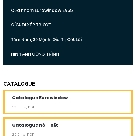
Cửa nhôm Eurowindow EA55
CỬA ĐI XẾP TRƯỢT
Tầm Nhìn, Sứ Mệnh, Giá Trị Cốt Lõi
HÌNH ẢNH CÔNG TRÌNH
CATALOGUE
Catalogue Eurowindow
13.9 mb, PDF
Catalogue Nội Thất
20.5mb, PDF