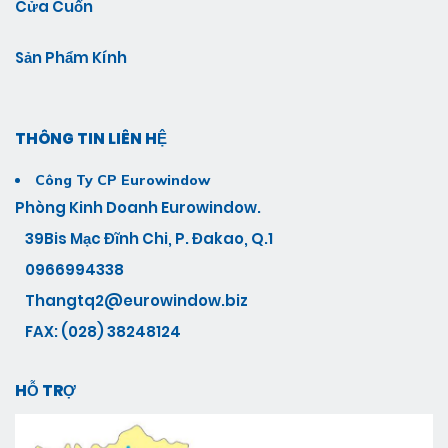
Cửa Cuốn
Sản Phẩm Kính
THÔNG TIN LIÊN HỆ
Công Ty CP Eurowindow
Phòng Kinh Doanh Eurowindow.
39Bis Mạc Đĩnh Chi, P. Đakao, Q.1
0966994338
Thangtq2@eurowindow.biz
FAX: (028) 38248124
HỖ TRỢ