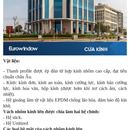
Vật liệu:
- Thanh profile được ép đùn từ hợp kinh nhôm cao cấp, đạt tiêu
chuẩn châu Âu.
- Kính: kính đơn, kính an toàn, kính cường lực, kính bán cường
lực, kính hoa văn, hộp kính (được bơm khí trơ cách âm, cách
nhiệt).
- Hệ gioăng làm từ vật liệu EPDM chống lão hóa, đảm bảo độ kín
khít.
Vách nhôm kính lớn được chia làm hai hệ chính:
- Hệ stick.
- Hệ Unitized
Các loại bề mặt của vách nhôm kính lớn