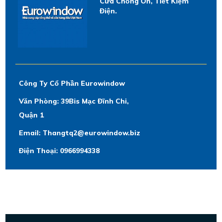
Cửa Chống Ồn, Tiết Kiệm
Điện.
Công Ty Cổ Phần Eurowindow
Văn Phòng: 39Bis Mạc Đĩnh Chi,
Quận 1
Email: Thangtq2@eurowindow.biz
Điện Thoại: 0966994338