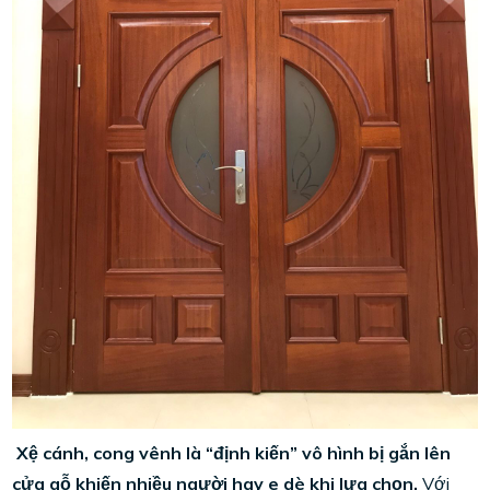
Xệ cánh, cong vênh là “định kiến” vô hình bị gắn lên
cửa gỗ khiến nhiều người hay e dè khi lựa chọn.
Với