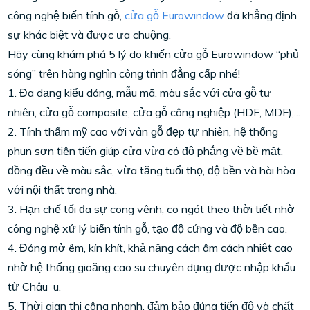
công nghệ biến tính gỗ,
cửa gỗ Eurowindow
đã khẳng định
sự khác biệt và được ưa chuộng.
Hãy cùng khám phá 5 lý do khiến cửa gỗ Eurowindow “phủ
sóng” trên hàng nghìn công trình đẳng cấp nhé!
1. Đa dạng kiểu dáng, mẫu mã, màu sắc với cửa gỗ tự
nhiên, cửa gỗ composite, cửa gỗ công nghiệp (HDF, MDF),...
2. Tính thẩm mỹ cao với vân gỗ đẹp tự nhiên, hệ thống
phun sơn tiên tiến giúp cửa vừa có độ phẳng về bề mặt,
đồng đều về màu sắc, vừa tăng tuổi thọ, độ bền và hài hòa
với nội thất trong nhà.
3. Hạn chế tối đa sự cong vênh, co ngót theo thời tiết nhờ
công nghệ xử lý biến tính gỗ, tạo độ cứng và độ bền cao.
4. Đóng mở êm, kín khít, khả năng cách âm cách nhiệt cao
nhờ hệ thống gioăng cao su chuyên dụng được nhập khẩu
từ Châu u.
5️. Thời gian thi công nhanh, đảm bảo đúng tiến độ và chất