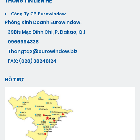
THÔNG TIN LIÊN HỆ
Công Ty CP Eurowindow
Phòng Kinh Doanh Eurowindow.
39Bis Mạc Đĩnh Chi, P. Đakao, Q.1
0966994338
Thangtq2@eurowindow.biz
FAX: (028) 38248124
HỖ TRỢ