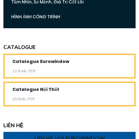
Tầm Nhìn, Sứ Mệnh, Giá Trị Cốt Lõi
HÌNH ẢNH CÔNG TRÌNH
CATALOGUE
Catalogue Eurowindow
13.9 mb, PDF
Catalogue Nội Thất
20.5mb, PDF
LIÊN HỆ
LIÊN HỆ VỚI EUROWINDOW