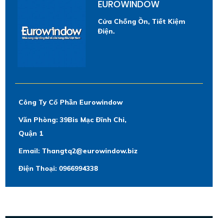
EUROWINDOW
Cửa Chống Ồn, Tiết Kiệm
Điện.
Công Ty Cổ Phần Eurowindow
Văn Phòng: 39Bis Mạc Đĩnh Chi,
Quận 1
Email: Thangtq2@eurowindow.biz
Điện Thoại: 0966994338