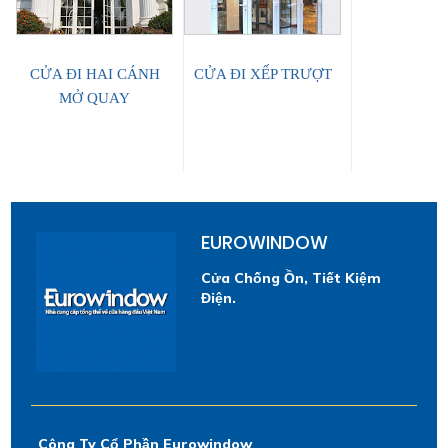
CỬA ĐI HAI CÁNH
CỬA ĐI XẾP TRƯỢT
MỞ QUAY
EUROWINDOW
Cửa Chống Ồn, Tiết Kiệm
Điện.
Công Ty Cổ Phần Eurowindow