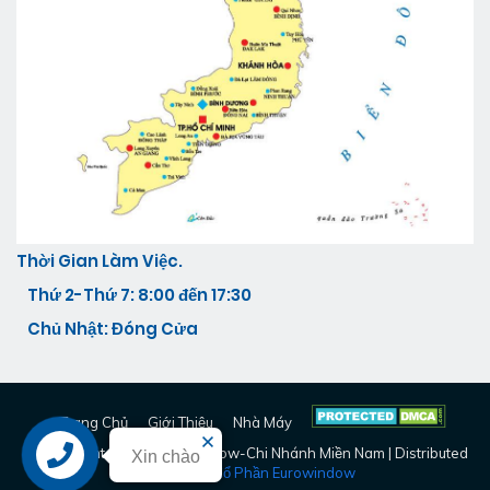
Thời Gian Làm Việc.
Thứ 2-Thứ 7: 8:00 đến 17:30
Chủ Nhật: Đóng Cửa
Trang Chủ
Giới Thiệu
Nhà Máy
© Copyright
2026 -
Eurowindow-Chi Nhánh Miền Nam
| Distributed
Xin chào
By
Công Ty Cổ Phần Eurowindow