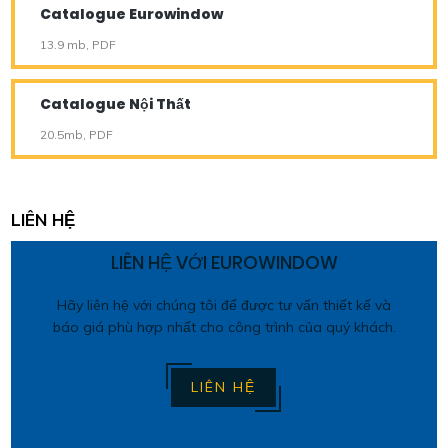
Catalogue Eurowindow
13.9 mb, PDF
Catalogue Nội Thất
20.5mb, PDF
LIÊN HỆ
LIÊN HỆ VỚI EUROWINDOW
Hãy liên hệ với chúng tôi để được tư vấn thiết kế và
báo giá phù hợp nhất cho công trình của quý khách.
LIÊN HỆ