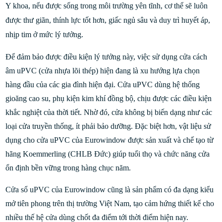
Y khoa, nếu được sống trong môi trường yên tĩnh, cơ thể sẽ luôn
được thư giãn, thính lực tốt hơn, giấc ngủ sâu và duy trì huyết áp,
nhịp tim ở mức lý tưởng.
Để đảm bảo được điều kiện lý tưởng này, việc sử dụng cửa cách
âm uPVC (cửa nhựa lõi thép) hiện đang là xu hướng lựa chọn
hàng đầu của các gia đình hiện đại. Cửa uPVC dùng hệ thống
gioăng cao su, phụ kiện kim khí đồng bộ, chịu được các điều kiện
khắc nghiệt của thời tiết. Nhờ đó, cửa không bị biến dạng như các
loại cửa truyền thống, ít phải bảo dưỡng. Đặc biệt hơn, vật liệu sử
dụng cho cửa uPVC của Eurowindow được sản xuất và chế tạo từ
hãng Koemmerling (CHLB Đức) giúp tuổi thọ và chức năng cửa
ổn định bền vững trong hàng chục năm.
Cửa sổ uPVC của Eurowindow cũng là sản phẩm có đa dạng kiểu
mở tiên phong trên thị trường Việt Nam, tạo cảm hứng thiết kế cho
nhiều thế hệ cửa dùng chốt đa điểm tới thời điểm hiện nay.