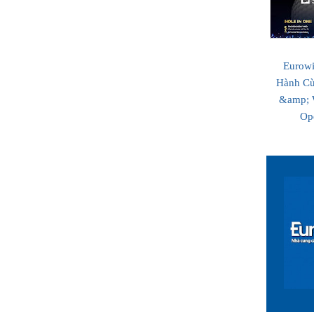
Eurow
Hành Cù
&amp; 
Op