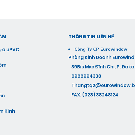
HẨM
THÔNG TIN LIÊN HỆ
ựa uPVC
Công Ty CP Eurowindow
Phòng Kinh Doanh Eurowind
hôm
39Bis Mạc Đĩnh Chi, P. Đakao
0966994338
Thangtq2@eurowindow.b
FAX: (028) 38248124
ốn
m Kính