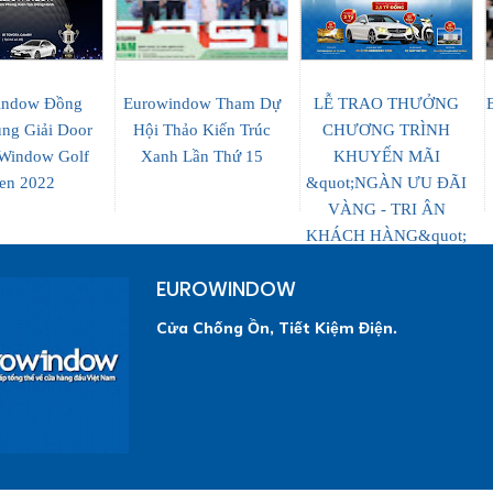
indow Đồng
Eurowindow Tham Dự
LỄ TRAO THƯỞNG
ng Giải Door
Hội Thảo Kiến Trúc
CHƯƠNG TRÌNH
Window Golf
Xanh Lần Thứ 15
KHUYẾN MÃI
en 2022
&quot;NGÀN ƯU ĐÃI
VÀNG - TRI ÂN
KHÁCH HÀNG&quot;
EUROWINDOW
Cửa Chống Ồn, Tiết Kiệm Điện.