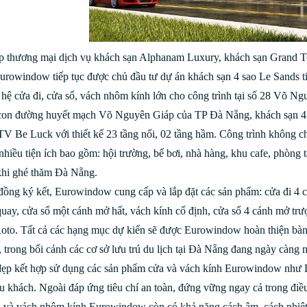
 thương mại dịch vụ khách sạn Alphanam Luxury, khách sạn Grand To
urowindow tiếp tục được chủ đầu tư dự án khách sạn 4 sao Le Sands tin
 hệ cửa đi, cửa sổ, vách nhôm kính lớn cho công trình tại số 28 Võ N
con đường huyết mạch Võ Nguyên Giáp của TP Đà Nẵng, khách sạn 4 
Be Luck với thiết kế 23 tầng nổi, 02 tầng hầm. Công trình không c
hiều tiện ích bao gồm: hội trường, bể bơi, nhà hàng, khu cafe, phòng
khi ghé thăm Đà Nẵng.
ồng ký kết, Eurowindow cung cấp và lắp đặt các sản phẩm: cửa đi 4 cá
quay, cửa sổ một cánh mở hất, vách kính cố định, cửa sổ 4 cánh mở trư
oto. Tất cả các hạng mục dự kiến sẽ được Eurowindow hoàn thiện bàn 
, trong bối cảnh các cơ sở lưu trú du lịch tại Đà Nẵng đang ngày càng n
 đẹp kết hợp sử dụng các sản phẩm cửa và vách kính Eurowindow như Le 
u khách. Ngoài đáp ứng tiêu chí an toàn, đứng vững ngay cả trong điều
 và vách nhôm kính Eurowindow còn có khả năng cách âm, cách nhiệt t