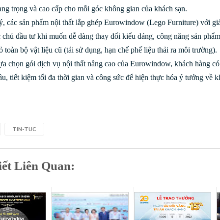
sang trọng và cao cấp cho mỗi góc không gian của khách sạn.
, các sản phẩm nội thất lắp ghép Eurowindow (Lego Furniture) với giải 
 chủ đầu tư khi muốn dễ dàng thay đổi kiểu dáng, công năng sản phẩm
ỏ toàn bộ vật liệu cũ (tái sử dụng, hạn chế phế liệu thải ra môi trường).
lựa chọn gói dịch vụ nội thất nâng cao của Eurowindow, khách hàng có t
ầu, tiết kiệm tối đa thời gian và công sức để hiện thực hóa ý tưởng về
TIN-TUC
iết Liên Quan: