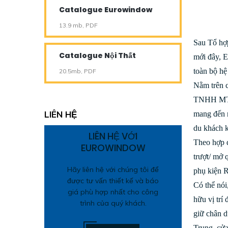
Catalogue Eurowindow
13.9 mb, PDF
Sau Tổ hợp
Catalogue Nội Thất
mới đây, E
toàn bộ hệ
20.5mb, PDF
Nằm trên 
TNHH MTV 
LIÊN HỆ
mang đến n
du khách 
LIÊN HỆ VỚI
Theo hợp đ
EUROWINDOW
trượt/ mở 
Hãy liên hệ với chúng tôi để
phụ kiện R
được tư vấn thiết kế và báo
Có thể nói
giá phù hợp nhất cho công
hữu vị trí
trình của quý khách.
giữ chân d
Trung, cửa