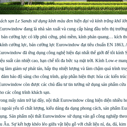
ách sạn Le Sands sử dụng kính màu đen hiện đại và kính trắng khổ lớn
Eurowindow đang là nhà sản xuất và cung cấp hàng đầu trên thị trườn
 bán cường lực có lớp phủ cứng, phủ mềm, kính phản quang… kích thư
kính cường lực, bán cường lực Eurowindow đạt tiêu chuẩn EN 1863,
Eurowindow đã ứng dụng công nghệ hiện đại nhất thế giới để tôi kính 
iệu suất cản nhiệt cao, hạn chế tối đa bức xạ mặt trời. Kính Low-e m
ng làm giảm sự phát tán, hấp thụ nhiệt lượng và làm chậm quá trình truy
đảm bảo độ sáng cho công trình, góp phần hiện thực hóa các kiến trúc
Eurowindow còn được các chủ đầu tư tin tưởng sử dụng sản phẩm cửa t
cho các công trình khách sạn.
trong mấy năm trở lại đây, nội thất Eurowindow cũng hiện diện nhiều h
 ngoài yếu tố chất lượng, kiểu dáng đa dạng phong cách, sản phẩm Eu
ụng. Sản phẩm nội thất Eurowindow sử dụng ván gỗ công nghiệp theo
Âu. Sự kết hợp khéo léo giữa vật liệu gỗ với chất liệu nỉ, da, đá, kim lo