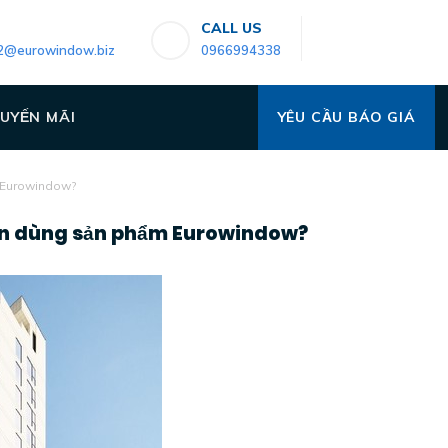
CALL US
2@eurowindow.biz
0966994338
UYẾN MÃI
YÊU CẦU BÁO GIÁ
m Eurowindow?
 tin dùng sản phẩm Eurowindow?