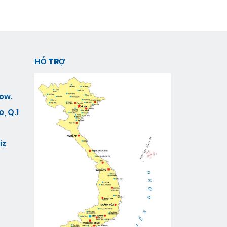
HỖ TRỢ
ow.
, Q.1
iz