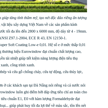
 giúp tăng tính thẩm mỹ, tạo nét độc đáo riêng ấn tượng
g vật liệu xây dựng Việt Nam về các sản phẩm kính
ớc tối đa lên đến 2800 x 6000 mm, độ dày từ 4 - 19mm.
 ANSI Z97.1-2004, ECE R 43, EN 12150-1.
Super Soft Coating Low-e 0,01. Hệ số e ở mức thấp 0,01
ang thương hiệu Eurowindow đạt chuẩn chất lượng cao,
ền tải nhiệt giúp tiết kiệm năng lượng điện tiêu thụ
 xanh, công trình xanh.
hép và cửa gỗ chống cháy, cửa tự động, cửa thủy lực,
ơn ở các khách sạn tại Đà Nẵng nói riêng và cả nước nói
rowindow luôn ghi điểm bởi đáp ứng tiêu chí an toàn cho
 tiêu chuẩn E1, E0 với hàm lượng Formaldehyde đạt
ại... giúp phát huy tối đa lợi thế về màu sắc, tôn lên nét