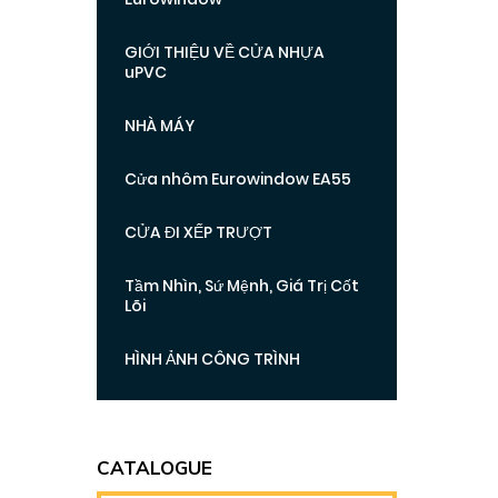
GIỚI THIỆU VỀ CỬA NHỰA
uPVC
NHÀ MÁY
Cửa nhôm Eurowindow EA55
CỬA ĐI XẾP TRƯỢT
Tầm Nhìn, Sứ Mệnh, Giá Trị Cốt
Lõi
HÌNH ẢNH CÔNG TRÌNH
CATALOGUE