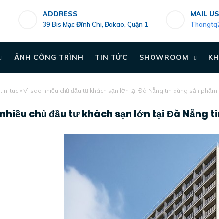
ADDRESS
MAIL US
39 Bis Mạc Đĩnh Chi, Đakao, Quận 1
Thangtq
ẢNH CÔNG TRÌNH
TIN TỨC
SHOWROOM
KH
»
tin-tuc
»
Vì sao nhiều chủ đầu tư khách sạn lớn tại Đà Nẵng tin dùng sản phẩ
 nhiều chủ đầu tư khách sạn lớn tại Đà Nẵng