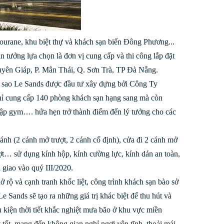
urane, khu biệt thự và khách sạn biển Đông Phương...
 tưởng lựa chọn là đơn vị cung cấp và thi công lắp đặt
guyên Giáp, P. Mân Thái, Q. Sơn Trà, TP Đà Nẵng.
sao Le Sands được đầu tư xây dựng bởi Công Ty
hỉ cung cấp 140 phòng khách sạn hạng sang mà còn
 tập gym…. hứa hẹn trở thành điểm đến lý tưởng cho các
nh (2 cánh mở trượt, 2 cánh cố định), cửa đi 2 cánh mở
ợt… sử dụng kính hộp, kính cường lực, kính dán an toàn,
giao vào quý III/2020.
ở rộ và cạnh tranh khốc liệt, công trình khách sạn bào sở
Sands sẽ tạo ra những giá trị khác biệt để thu hút và
 kiện thời tiết khắc nghiệt mưa bão ở khu vực miền
ốt, mang đến không gian nghỉ ngơi yên tĩnh, thoải mái