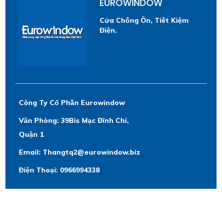
EUROWINDOW
Cửa Chống Ồn, Tiết Kiệm
Điện.
Công Ty Cổ Phần Eurowindow
Văn Phòng: 39Bis Mạc Đĩnh Chi,
Quận 1
Email: Thangtq2@eurowindow.biz
Điện Thoại: 0966994338