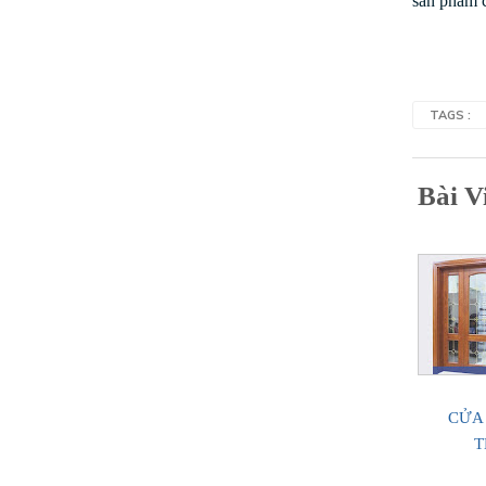
sản phẩm c
TAGS :
Bài V
CỬA
T