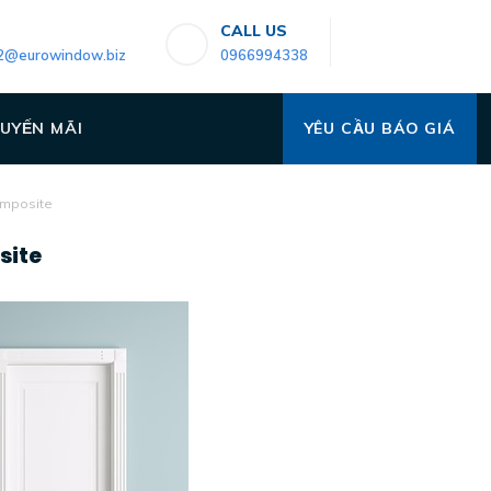
CALL US
2@eurowindow.biz
0966994338
UYẾN MÃI
YÊU CẦU BÁO GIÁ
omposite
site