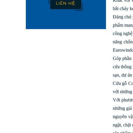
Khác với 
LIÊN HỆ
bắt cháy k
Đáng chú ý
phẩm mang
công nghệ 
năng chống
Eurowindow
Góp phần 
cửa thông 
sạn, dự á
Cửa gỗ Co
với những 
Với phươn
những giá 
nguyên vật
ngặt, chặt