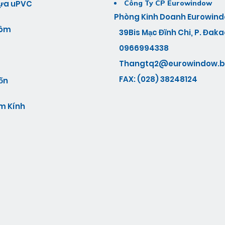
ựa uPVC
Công Ty CP Eurowindow
Phòng Kinh Doanh Eurowind
hôm
39Bis Mạc Đĩnh Chi, P. Đakao
0966994338
Thangtq2@eurowindow.b
FAX: (028) 38248124
ốn
m Kính