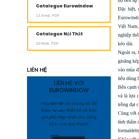
độ bền áp
Catalogue Eurowindow
Đặc biệt,
13.9 mb, PDF
Eurowindow
Việt Nam,
Catalogue Nội Thất
nghiệp thô
20.5mb, PDF
kéo dài.
Ngoài ra, 
gioăng kép
LIÊN HỆ
vào mùa đô
tiêu dùng
LIÊN HỆ VỚI
Bên cạnh đ
EUROWINDOW
và là lựa 
Hãy liên hệ với chúng tôi để
trồng đạt
được tư vấn thiết kế và báo
Cùng với 
giá phù hợp nhất cho công
tính thẩm 
trình của quý khách.
formaldehy