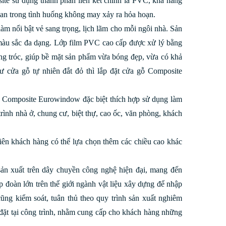
e sử dụng thành phần liên kết chính là PVC, khả năng
lan trong tình huống không may xảy ra hỏa hoạn.
àm nổi bật vẻ sang trọng, lịch lãm cho mỗi ngôi nhà. Sản
 màu sắc đa dạng. Lớp film PVC cao cấp được xử lý bằng
ng tróc, giúp bề mặt sản phẩm vừa bóng đẹp, vừa có khả
tư cửa gỗ tự nhiên đắt đỏ thì lắp đặt cửa gỗ Composite
 Composite Eurowindow đặc biệt thích hợp sử dụng làm
ình nhà ở, chung cư, biệt thự, cao ốc, văn phòng, khách
n khách hàng có thể lựa chọn thêm các chiều cao khác
ản xuất trên dây chuyền công nghệ hiện đại, mang đến
p đoàn lớn trên thế giới ngành vật liệu xây dựng để nhập
ũng kiểm soát, tuân thủ theo quy trình sản xuất nghiêm
 đặt tại công trình, nhằm cung cấp cho khách hàng những