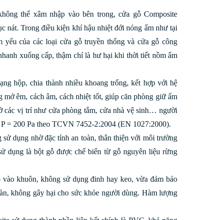
 không thể xâm nhập vào bên trong, cửa gỗ Composite
 nát. Trong điều kiện khí hậu nhiệt đới nóng ẩm như tại
m yếu của các loại cửa gỗ truyền thống và cửa gỗ công
anh xuống cấp, thậm chí là hư hại khi thời tiết nồm ẩm
ạng hộp, chia thành nhiều khoang trống, kết hợp với hệ
g mở êm, cách âm, cách nhiệt tốt, giúp căn phòng giữ ấm
ở các vị trí như cửa phòng tắm, cửa nhà vệ sinh… người
ng P = 200 Pa theo TCVN 7452-2:2004 (EN 1027:2000).
ử dụng nhờ đặc tính an toàn, thân thiện với môi trường
 sử dụng là bột gỗ được chế biến từ gỗ nguyên liệu rừng
ếp vào khuôn, không sử dụng đinh hay keo, vừa đảm bảo
toàn, không gây hại cho sức khỏe người dùng. Hàm lượng