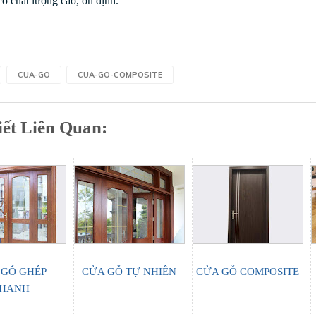
ó chất lượng cao, ổn định.
CUA-GO
CUA-GO-COMPOSITE
iết Liên Quan:
 GỖ GHÉP
CỬA GỖ TỰ NHIÊN
CỬA GỖ COMPOSITE
HANH