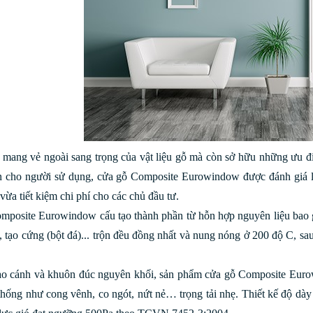
mang vẻ ngoài sang trọng của vật liệu gỗ mà còn sở hữu những ưu điể
àn cho người sử dụng, cửa gỗ Composite Eurowindow được đánh giá l
 vừa tiết kiệm chi phí cho các chủ đầu tư.
mposite Eurowindow cấu tạo thành phần từ hỗn hợp nguyên liệu bao g
, tạo cứng (bột đá)... trộn đều đồng nhất và nung nóng ở 200 độ C, s
ạo cánh và khuôn đúc nguyên khối, sản phẩm cửa gỗ Composite Eur
thống như cong vênh, co ngót, nứt nẻ… trọng tải nhẹ. Thiết kế độ dà