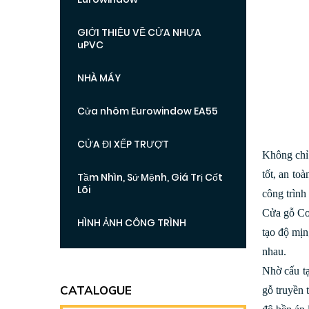
GIỚI THIỆU VỀ CỬA NHỰA
uPVC
NHÀ MÁY
Cửa nhôm Eurowindow EA55
CỬA ĐI XẾP TRƯỢT
Không chỉ 
tốt, an to
Tầm Nhìn, Sứ Mệnh, Giá Trị Cốt
Lõi
công trình
Cửa gỗ Co
HÌNH ẢNH CÔNG TRÌNH
tạo độ mịn
nhau.
Nhờ cấu t
CATALOGUE
gỗ truyền 