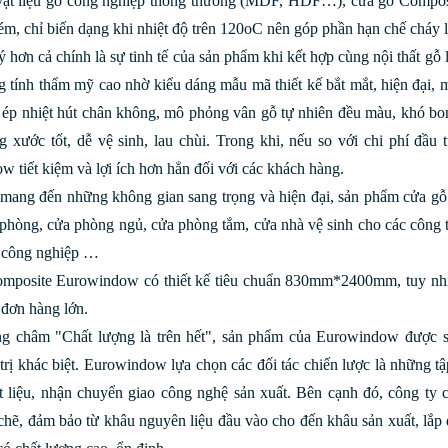
vật liệu gỗ công nghiệp thông thường (MDF, HDF…), cửa gỗ Composit
ém, chỉ biến dạng khi nhiệt độ trên 120oC nên góp phần hạn chế cháy 
 hơn cả chính là sự tinh tế của sản phẩm khi kết hợp cùng nội thất gỗ l
 tính thẩm mỹ cao nhờ kiểu dáng mẫu mã thiết kế bắt mắt, hiện đại,
ép nhiệt hút chân không, mô phỏng vân gỗ tự nhiên đều màu, khó bo
 xước tốt, dễ vệ sinh, lau chùi. Trong khi, nếu so với chi phí đầu 
 tiết kiệm và lợi ích hơn hẳn đối với các khách hàng.
mang đến những không gian sang trọng và hiện đại, sản phẩm cửa gỗ
phòng, cửa phòng ngủ, cửa phòng tắm, cửa nhà vệ sinh cho các công tr
n công nghiệp …
mposite Eurowindow có thiết kế tiêu chuẩn 830mm*2400mm, tuy nhiê
đơn hàng lớn.
g châm "Chất lượng là trên hết", sản phẩm của Eurowindow được s
trị khác biệt. Eurowindow lựa chọn các đối tác chiến lược là những tậ
 liệu, nhận chuyển giao công nghệ sản xuất. Bên cạnh đó, công ty c
 chẽ, đảm bảo từ khâu nguyên liệu đầu vào cho đến khâu sản xuất, lắp