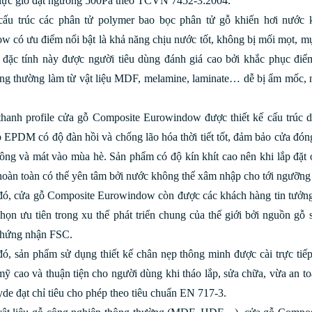
 lực gió đạt ngưỡng 500Pa theo TCVN 7452-3:2004.
 cấu trúc các phân tử polymer bao bọc phân tử gỗ khiến hơi nước
 có ưu điểm nổi bật là khả năng chịu nước tốt, không bị mối mọt, mục
 đặc tính này được người tiêu dùng đánh giá cao bởi khắc phục điể
ng thường làm từ vật liệu MDF, melamine, laminate… dễ bị ẩm mốc, nh
thanh profile cửa gỗ Composite Eurowindow được thiết kế cấu trúc d
 EPDM có độ đàn hồi và chống lão hóa thời tiết tốt, đảm bảo cửa đón
ng và mát vào mùa hè. Sản phẩm có độ kín khít cao nên khi lắp đặt 
 hoàn toàn có thể yên tâm bởi nước không thể xâm nhập cho tới ngưỡ
ó, cửa gỗ Composite Eurowindow còn được các khách hàng tin tưởng s
chọn ưu tiên trong xu thế phát triển chung của thế giới bởi nguồn gỗ
 chứng nhận FSC.
đó, sản phẩm sử dụng thiết kế chân nẹp thông minh được cài trực ti
mỹ cao và thuận tiện cho người dùng khi tháo lắp, sửa chữa, vừa an 
de đạt chỉ tiêu cho phép theo tiêu chuẩn EN 717-3.