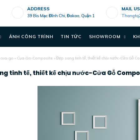
ADDRESS
MAIL US
39 Bis Mạc Đĩnh Chi, Đakao, Quận 1
Thangtq
ẢNH CÔNG TRÌNH
TIN TỨC
SHOWROOM
KH
»
cua-go
»
Cua-Go-Composite
»
Đẹp sang tinh tế, thiết kế chịu nước-Cửa Gỗ C
ng tinh tế, thiết kế chịu nước-Cửa Gỗ Compo