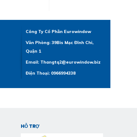
Công Ty Cổ Phần Eurowindow
Văn Phòng: 39Bis Mạc Đĩnh Chi,
Quận 1
Email: Thangtq2@eurowindow.biz
Điện Thoại: 0966994338
HỖ TRỢ