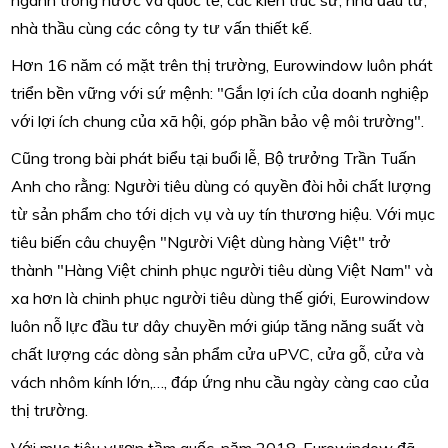
ngành trong nước và quốc tế, các kiến trúc sư, nhà đầu tư,
nhà thầu cùng các công ty tư vấn thiết kế.
Hơn 16 năm có mặt trên thị trường, Eurowindow luôn phát
triển bền vững với sứ mệnh: "Gắn lợi ích của doanh nghiệp
với lợi ích chung của xã hội, góp phần bảo vệ môi trường".
Cũng trong bài phát biểu tại buổi lễ, Bộ trưởng Trần Tuấn
Anh cho rằng: Người tiêu dùng có quyền đòi hỏi chất lượng
từ sản phẩm cho tới dịch vụ và uy tín thương hiệu. Với mục
tiêu biến câu chuyện "Người Việt dùng hàng Việt" trở
thành "Hàng Việt chinh phục người tiêu dùng Việt Nam" và
xa hơn là chinh phục người tiêu dùng thế giới, Eurowindow
luôn nỗ lực đầu tư dây chuyền mới giúp tăng năng suất và
chất lượng các dòng sản phẩm cửa uPVC, cửa gỗ, cửa và
vách nhôm kính lớn,…, đáp ứng nhu cầu ngày càng cao của
thị trường.
Với mục tiêu vươn tầm quốc, năm 2018, Eurowindow đã